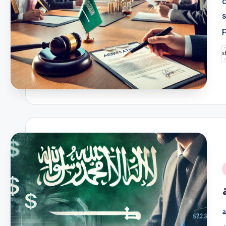
P
b
i
ة
ز