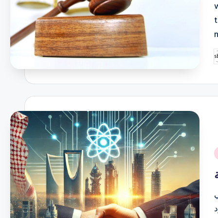
P
b
i
ي
د