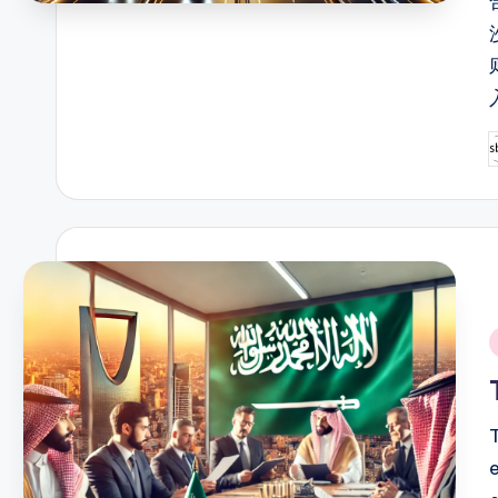
P
b
i