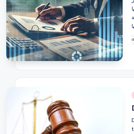
ا
ة
P
b
i