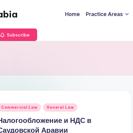
abia
Home
Practice Areas
Subscribe
Posted
Commercial Law
General Law
n
Налогообложение и НДС в
Саудовской Аравии