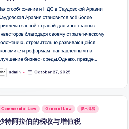
Налогообложение и НДС в Саудовской Аравии
Саудовская Аравия становится всё более
привлекательной страной для иностранных
инвесторов благодаря своему стратегическому
положению, стремительно развивающейся
экономике и реформам, направленным на
улучшение бизнес-среды.Однако, прежде…
October 27, 2025
admin
osted
y
Posted
Commercial Law
General Law
傑出律師
n
沙特阿拉伯的税收与增值税