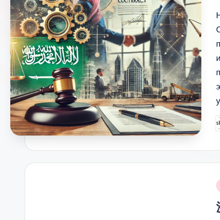
P
b
i