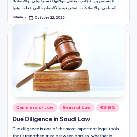
للمستثمرين الأجانب، بفضل موقعها الاستراتيجي، واقتصادها
المتنامي، والإصلاحات التشريعية والاقتصادية التي جعلت بيئتها…
admin
October 22, 2025
Posted
by
Posted
Commercial Law
General Law
傑出律師
in
Due Diligence in Saudi Law
Due diligence is one of the most important legal tools
that strengthen trust between parties, whether in