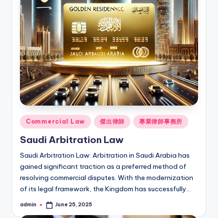
Posted
Commercial Law
傑出律師
專業律師事務所
in
Saudi Arbitration Law
Saudi Arbitration Law: Arbitration in Saudi Arabia has
gained significant traction as a preferred method of
resolving commercial disputes. With the modernization
of its legal framework, the Kingdom has successfully…
admin
June 25, 2025
Posted
by