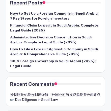
Recent Posts
How to Set Up a Foreign Company in Saudi Arabia:
7 Key Steps for Foreign Investors
Financial Claim Lawsuit in Saudi Arabia: Complete
Legal Guide (2026)
Administrative Decision Cancellation in Saudi
Arabia: Complete Legal Guide (2026)
How to File a Lawsuit Against a Company in Saudi
Arabia: A Comprehensive Guide (2026)
100% Foreign Ownership in Saudi Arabia (2026):
Legal Guide
Recent Comments
沙特阿拉伯税收制度详解：外国公司与投资者税务合规要点
on
Due Diligence in Saudi Law