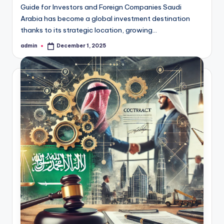
Guide for Investors and Foreign Companies Saudi
Arabia has become a global investment destination
thanks to its strategic location, growing…
admin
December 1, 2025
Posted
by