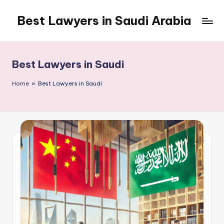
Best Lawyers in Saudi Arabia
Skip
to
Articles
content
and
Information
Best Lawyers in Saudi
related
to
Home
»
Best Lawyers in Saudi
Saudi
Law
will
be
shared
in
this
blog.