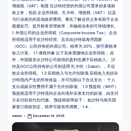
增值税（VAT）制度 在沙特经营的外国公司需承担多项财
政义务，包括 企业所得税、扎卡特、增值税（VAT） 以及
与行业相关的其他政府费用。事先了解这些义务有助于企业
规避处罚、提升财务管理效率，并确保业务的可持续增长。
1. 外国公司的企业所得税（Corporate Income Tax） 企业
所得税适用于在沙特经营、且非由沙特或海湾国家
（GCC）公民持有的外国公司。税率为 20%，按可课税净
收入计算。 1.1 课税对象 以下实体需缴纳企业所得税： 此
外，外国股东从沙特公司获得的盈利也属于应税收入。 沙
特及GCC公民持有的公司则适用 扎卡特（Zakat），不征
收企业所得税。 1.2 应税收入与允许扣除项 应税收入包括在
沙特境内产生的所有收益，并可扣除以下合法支出： 个人
支出或娱乐性费用不属于允许扣除项。 1.3 预提税（WHT）
预提税适用于沙特境内企业向境外实体支付的款项，由支付
方在付款前代扣代缴。 预提税税率如下： 如沙特与相关国
家签订税收协定，税率可能有所调整。 1.4…
admin
December 16, 2025
Posted
by