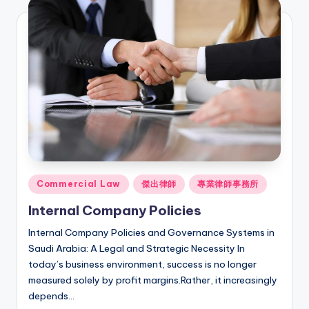
Posted
Commercial Law
傑出律師
專業律師事務所
in
Internal Company Policies
Internal Company Policies and Governance Systems in
Saudi Arabia: A Legal and Strategic Necessity In
today’s business environment, success is no longer
measured solely by profit margins.Rather, it increasingly
depends…