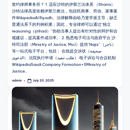
签约律师事务所？ 1. 适应沙特的伊斯兰法体系 （Sharia）
沙特法律高度依赖伊斯兰教法，包括民商事、劳动、家事案
件WikipediaAl Riyadh。法律解释由哈乃斐学派主导，缺乏
普通法系下的判例积累；因此，专业律师可以通过“独立
reasoning（ijtihad）”协助当事人提出有针对性的辩护和合
规建议，提高案件成功率。 2. 熟悉电子司法与政府平台 沙
特司法部（Ministry of Justice, MoJ）提供“Najiz”（ناجز）
等一站式电子平台，包括： 在线提交诉状（صحيفة
الدعوى） 法院执行申请（طلب تنفيذ） 电子诉讼与合议机制
WikipediaSaudi Company Formation+5Ministry of
Justice…
admin
July 20, 2025
Posted
by