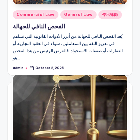
Posted
Commercial Law
General Law
傑出律師
in
الفحص النافي للجهالة
يُعد الفحص النافي للجهالة من أبرز الأدوات القانونية التي تساهم
في تعزيز الثقة بين المتعاملين، سواء في العقود التجارية أو
العقارات أو صفقات الاستحواذ. فالغرض الرئيس من هذا الفحص
هو…
admin
October 2, 2025
Posted
by