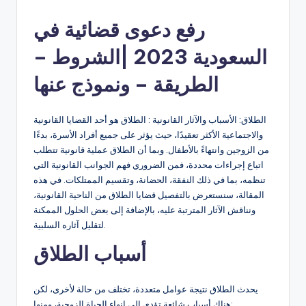
رفع دعوى قضائية في
السعودية 2023 |الشروط –
الطريقة – ونموذج عنها
الطلاق: الأسباب والآثار القانونية : الطلاق هو أحد القضايا القانونية
والاجتماعية الأكثر تعقيدًا، حيث يؤثر على جميع أفراد الأسرة، بدءًا
من الزوجين وانتهاءً بالأطفال. وبما أن الطلاق عملية قانونية تتطلب
اتباع إجراءات محددة، فمن الضروري فهم الجوانب القانونية التي
تنظمه، بما في ذلك النفقة، الحضانة، وتقسيم الممتلكات. في هذه
المقالة، سنستعرض بالتفصيل قضايا الطلاق من الناحية القانونية،
ونناقش الآثار المترتبة عليه، بالإضافة إلى بعض الحلول الممكنة
لتقليل آثاره السلبية.
أسباب الطلاق
يحدث الطلاق نتيجة عوامل متعددة، تختلف من حالة لأخرى، لكن
هناك أسباب شائعة تؤدي إلى إنهاء الحياة الزوجية، ومنها: